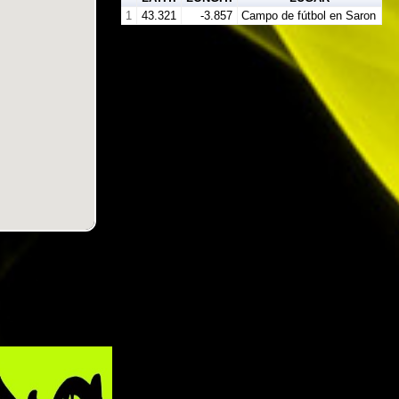
1
43.321
-3.857
Campo de fútbol en Saron